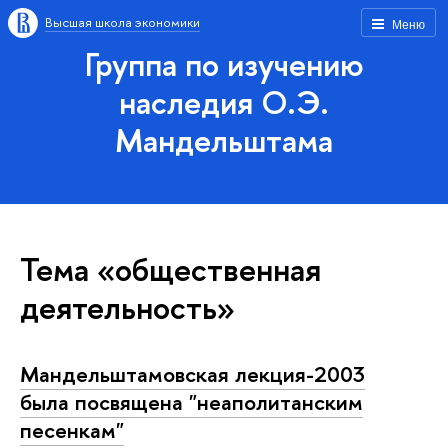
Высшая школа экономики
Меню
Группа по изучению
наследия О.Э.
Мандельштама
Тема «общественная
деятельность»
Мандельштамовская лекция-2003
была посвящена "неаполитанским
песенкам"