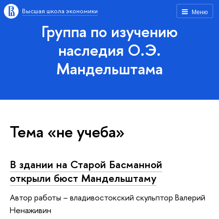
Высшая школа экономики
Меню
Группа по изучению
наследия О.Э.
Мандельштама
Тема «не учеба»
В здании на Старой Басманной
открыли бюст Мандельштаму
Автор работы – владивостокский скульптор Валерий
Ненаживин