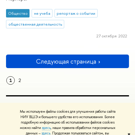
Общество
не учеба
репортаж о событии
общественная деятельность
27 октября 2022
Следующая страница
1
2
ПОЛЕЗНЫЕ ССЫЛКИ
Мы используем файлы cookies для улучшения работы сайта
Министерство науки и высшего образования РФ
НИУ ВШЭ и большего удобства его использования. Более
подробную информацию об использовании файлов cookies
Министерство просвещения РФ
можно найти
здесь
, наши правила обработки персональных
Массовые открытые онлайн-курсы
данных –
здесь
. Продолжая пользоваться сайтом, вы
✖