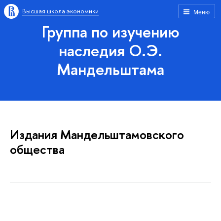
Высшая школа экономики
Меню
Группа по изучению
наследия О.Э.
Мандельштама
Издания Мандельштамовского
общества