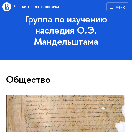
Высшая школа экономики
Меню
Группа по изучению
наследия О.Э.
Мандельштама
Общество