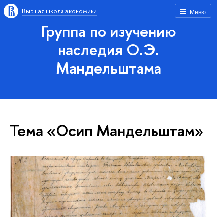
Высшая школа экономики
Меню
Группа по изучению
наследия О.Э.
Мандельштама
Тема «Осип Мандельштам»