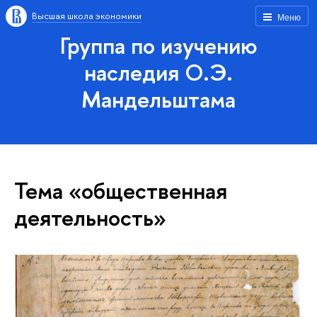
Высшая школа экономики
Меню
Группа по изучению
наследия О.Э.
Мандельштама
Тема «общественная
деятельность»