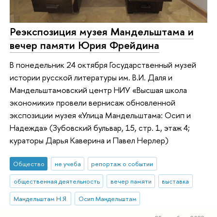
Реэкспозиция музея Мандельштама и
вечер памяти Юрия Фрейдина
В понедельник 24 октября Государственный музей
истории русской литературы им. В.И. Даля и
Мандельштамовский центр НИУ «Высшая школа
экономики» провели вернисаж обновленной
экспозиции музея «Улица Мандельштама: Осип и
Надежда» (Зубовский бульвар, 15, стр. 1, этаж 4;
кураторы Дарья Каверина и Павел Нерлер)
Общество
не учеба
репортаж о событии
общественная деятельность
вечер памяти
выставка
Мандельштам Н.Я.
Осип Мандельштам