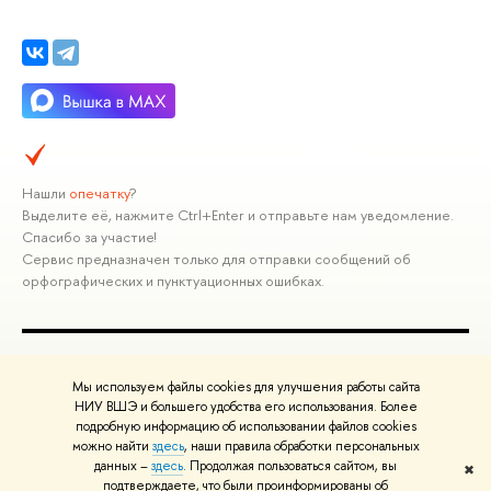
Нашли
опечатку
?
Выделите её, нажмите Ctrl+Enter и отправьте нам уведомление.
Спасибо за участие!
Сервис предназначен только для отправки сообщений об
орфографических и пунктуационных ошибках.
ПОЛЕЗНЫЕ ССЫЛКИ
Мы используем файлы cookies для улучшения работы сайта
Министерство науки и высшего образования РФ
НИУ ВШЭ и большего удобства его использования. Более
подробную информацию об использовании файлов cookies
Министерство просвещения РФ
можно найти
здесь
, наши правила обработки персональных
Массовые открытые онлайн-курсы
данных –
здесь
. Продолжая пользоваться сайтом, вы
✖
Редактору
подтверждаете, что были проинформированы об