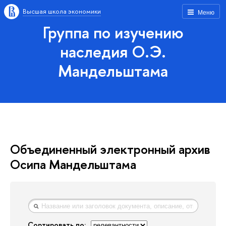
Высшая школа экономики
Меню
Группа по изучению
наследия О.Э.
Мандельштама
Объединенный электронный архив
Осипа Мандельштама
Сортировать по: