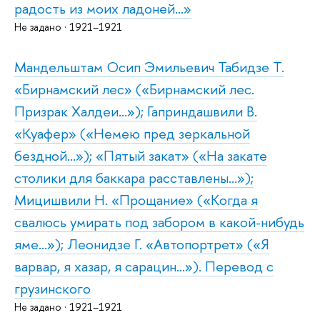
радость из моих ладоней...»
Не задано · 1921–1921
Мандельштам Осип Эмильевич Табидзе Т.
«Бирнамский лес» («Бирнамский лес.
Призрак Халдеи...»); Гаприндашвили В.
«Куафер» («Немею пред зеркальной
бездной...»); «Пятый закат» («На закате
столики для баккара расставлены...»);
Мицишвили Н. «Прощание» («Когда я
свалюсь умирать под забором в какой-нибудь
яме...»); Леонидзе Г. «Автопортрет» («Я
варвар, я хазар, я сарацин...»). Перевод с
грузинского
Не задано · 1921–1921