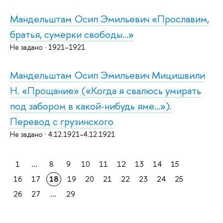
Мандельштам Осип Эмильевич «Прославим,
братья, сумерки свободы...»
Не задано · 1921–1921
Мандельштам Осип Эмильевич Мицишвили
Н. «Прощание» («Когда я свалюсь умирать
под забором в какой-нибудь яме…»).
Перевод с грузинского
Не задано · 4.12.1921–4.12.1921
1
...
8
9
10
11
12
13
14
15
16
17
18
19
20
21
22
23
24
25
26
27
...
29