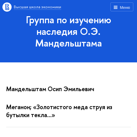
Высшая школа экономики
Меню
Группа по изучению
наследия О.Э.
Мандельштама
Мандельштам Осип Эмильевич
Меганон; «Золотистого меда струя из
бутылки текла...»