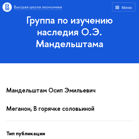
Высшая школа экономики
Меню
Группа по изучению
наследия О.Э.
Мандельштама
Мандельштам Осип Эмильевич
Меганон, В горячке соловьиной
Тип публикации