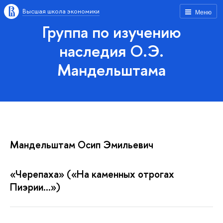
Высшая школа экономики
Меню
Группа по изучению
наследия О.Э.
Мандельштама
Мандельштам Осип Эмильевич
«Черепаха» («На каменных отрогах
Пиэрии...»)