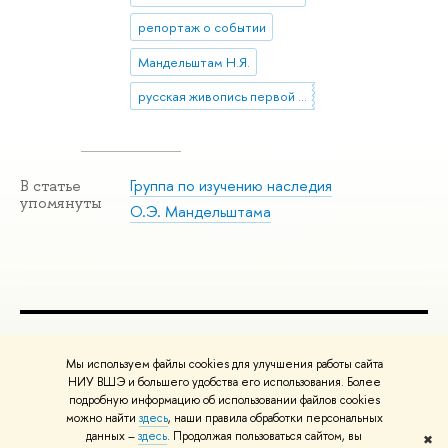
репортаж о событии
Мандельштам Н.Я.
русская живопись первой половины XX века
Группа по изучению наследия
В статье
упомянуты
О.Э. Мандельштама
ПОЛЕЗНЫЕ ССЫЛКИ
Мы используем файлы cookies для улучшения работы сайта
Министерство науки и высшего образования РФ
НИУ ВШЭ и большего удобства его использования. Более
подробную информацию об использовании файлов cookies
Министерство просвещения РФ
можно найти
здесь
, наши правила обработки персональных
Массовые открытые онлайн-курсы
данных –
здесь
. Продолжая пользоваться сайтом, вы
✖