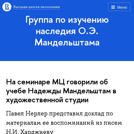
Высшая школа экономики
Меню
Группа по изучению
наследия О.Э.
Мандельштама
На семинаре МЦ говорили об
учебе Надежды Мандельштам в
художественной студии
Павел Нерлер представил доклад по
материалам ее воспоминаний из писем
Н.И. Харджиеву