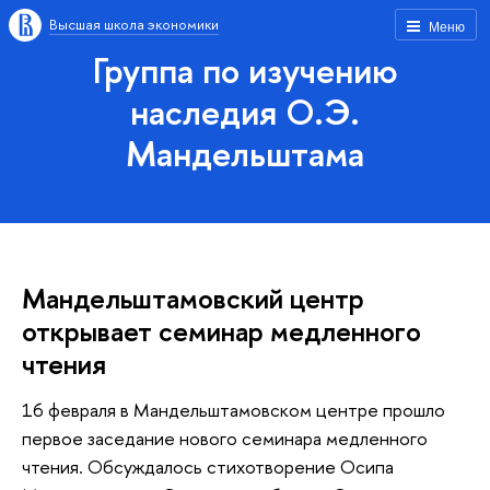
Высшая школа экономики
Меню
Группа по изучению
наследия О.Э.
Мандельштама
Мандельштамовский центр
открывает семинар медленного
чтения
16 февраля в Мандельштамовском центре прошло
первое заседание нового семинара медленного
чтения. Обсуждалось стихотворение Осипа