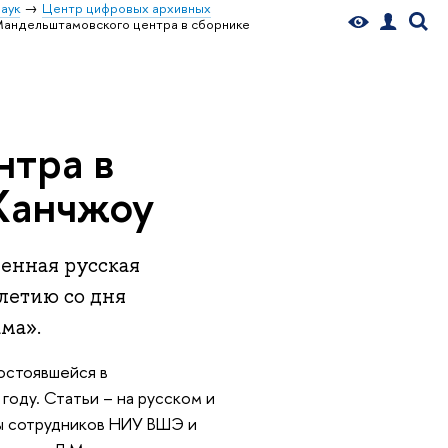
аук
Центр цифровых архивных
Мандельштамовского центра в сборнике
нтра в
Ханчжоу
енная русская
летию со дня
ма».
остоявшейся в
году. Статьи – на русском и
ты сотрудников НИУ ВШЭ и