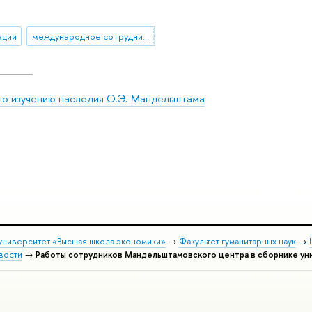
ации
международное сотрудничество
 по изучению наследия О.Э. Мандельштама
университет «Высшая школа экономики»
→
Факультет гуманитарных наук
→
вости
→
Работы сотрудников Мандельштамовского центра в сборнике ун