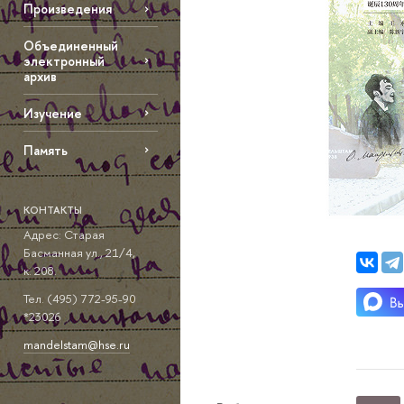
Произведения
Объединенный
электронный
архив
Изучение
Память
КОНТАКТЫ
Адрес: Старая
Басманная ул., 21/4,
к. 208.
Тел. (495) 772-95-90
*23026
mandelstam@hse.ru