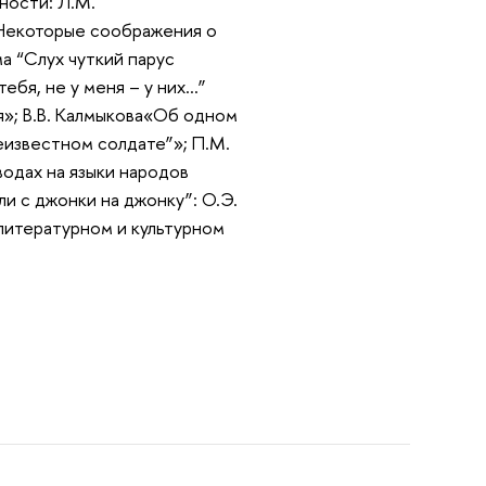
ности: Л.М.
 Некоторые соображения о
 “Слух чуткий парус
ебя, не у меня – у них...”
я»; В.В. Калмыкова«Об одном
еизвестном солдате”»; П.М.
одах на языки народов
ли с джонки на джонку”: О.Э.
литературном и культурном