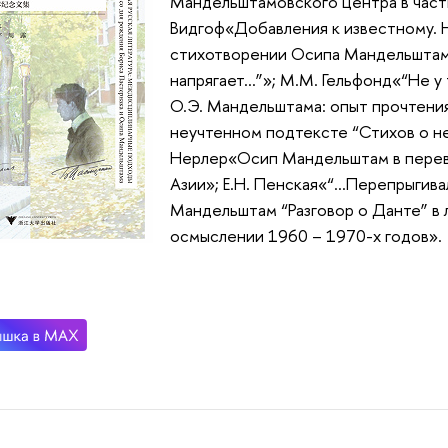
Мандельштамовского центра в част
Видгоф«Добавления к известному.
стихотворении Осипа Мандельштама
напрягает...”»; М.М. Гельфонд«“Не у т
О.Э. Мандельштама: опыт прочтени
неучтенном подтексте “Стихов о н
Нерлер«Осип Мандельштам в перев
Азии»; Е.Н. Пенская«“...Перепрыгива
Мандельштам “Разговор о Данте” в 
осмыслении 1960 – 1970-х годов».