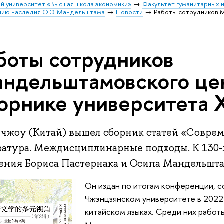
й университет «Высшая школа экономики»
Факультет гуманитарных н
ению наследия О.Э. Мандельштама
Новости
Работы сотрудников 
боты сотрудников
ндельштамовского це
орнике университета 
нчжоу (Китай) вышел сборник статей «Соврем
ратура. Междисциплинарные подходы. К 130-
ения Бориса Пастернака и Осипа Мандельшта
Он издан по итогам конференции, с
Чжэнцзянском университете в 2022 
китайском языках. Среди них рабо