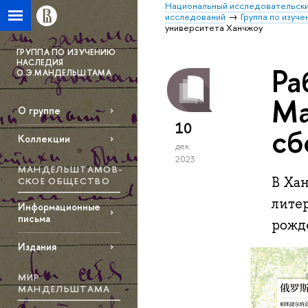
Национальный исследовательски
исследований
Группа по изуч
университета Ханчжоу
ГРУППА ПО ИЗУЧЕНИЮ
НАСЛЕДИЯ
Ра
О.Э.МАНДЕЛЬШТАМА
Ма
О группе
10
сб
Коллекции
дек
2023
МАНДЕЛЬШТАМОВ­
В Ха
СКОЕ ОБЩЕСТВО
лите
Информационные
письма
рожд
Издания
МИР
МАНДЕЛЬШТАМА