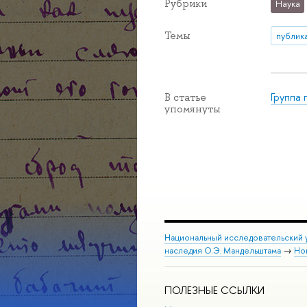
Рубрики
Наука
Темы
публик
Группа
В статье
упомянуты
Национальный исследовательский 
наследия О.Э. Мандельштама
→
Но
ПОЛЕЗНЫЕ ССЫЛКИ