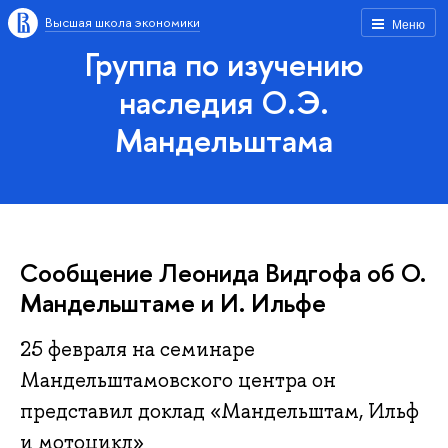
Высшая школа экономики
Меню
Группа по изучению
наследия О.Э.
Мандельштама
Сообщение Леонида Видгофа об О.
Мандельштаме и И. Ильфе
25 февраля на семинаре
Мандельштамовского центра он
представил доклад «Мандельштам, Ильф
и мотоцикл»