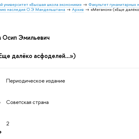
й университет «Высшая школа экономики»
Факультет гуманитарных н
ению наследия О.Э. Мандельштама
Архив
«Меганон» («Еще далёко
 Осип Эмильевич
Еще далёко асфоделей...»)
Периодическое издание
е
Советская страна
2
о