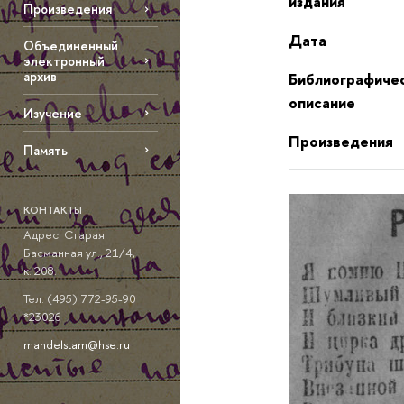
издания
Произведения
Дата
Объединенный
электронный
архив
Библиографиче
описание
Изучение
Произведения
Память
КОНТАКТЫ
Адрес: Старая
Басманная ул., 21/4,
к. 208.
Тел. (495) 772-95-90
*23026
mandelstam@hse.ru