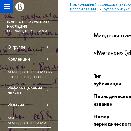
Национальный исследовательски
исследований
Группа по изуч
ГРУППА ПО ИЗУЧЕНИЮ
НАСЛЕДИЯ
О.Э.МАНДЕЛЬШТАМА
Мандельштам
О группе
«Меганон» («
Коллекции
МАНДЕЛЬШТАМОВ­
Тип
СКОЕ ОБЩЕСТВО
публикации
Информационные
письма
Периодическо
издание
Издания
Номер
МИР
МАНДЕЛЬШТАМА
периодическог