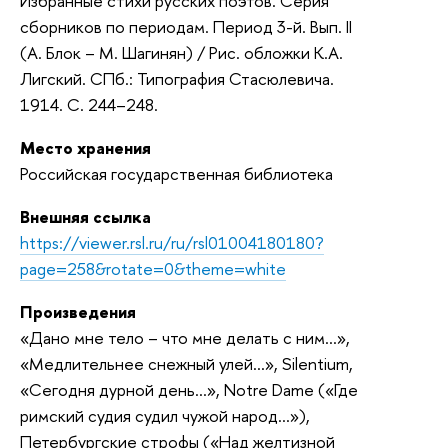
Избранные стихи русских поэтов. Серия
сборников по периодам. Период 3-й. Вып. II
(А. Блок – М. Шагинян) / Рис. обложки К.А.
Лигский. СПб.: Типография Стасюлевича.
1914. С. 244–248.
Место хранения
Российская государственная библиотека
Внешняя ссылка
https://viewer.rsl.ru/ru/rsl01004180180?
page=258&rotate=0&theme=white
Произведения
«Дано мне тело – что мне делать с ним...»,
«Медлительнее снежный улей...», Silentium,
«Сегодня дурной день...», Notre Damе («Где
римский судия судил чужой народ...»),
Петербургские строфы («Над желтизной