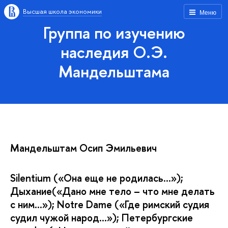
Высшая школа экономики
Меню
Группа по изучению
наследия О.Э.
Мандельштама
Мандельштам Осип Эмильевич
Silentium («Она еще не родилаcь...»);
Дыхание(«Дано мне тело – что мне делать
с ним...»); Notre Damе («Где римский судия
судил чужой народ...»); Петербургские