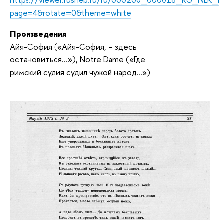
page=4&rotate=0&theme=white
Произведения
Айя-София («Айя-София, – здесь
остановиться...»), Notre Damе («Где
римский судия судил чужой народ...»)