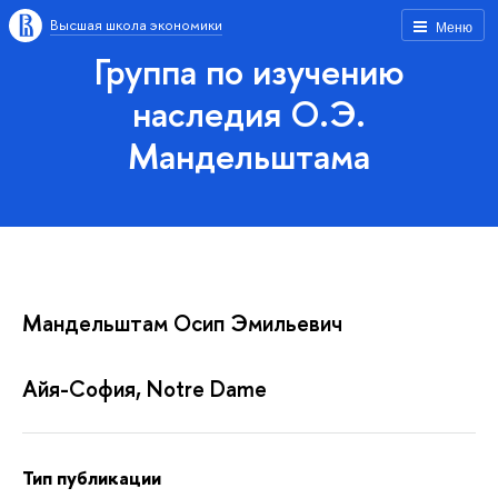
Высшая школа экономики
Меню
Группа по изучению
наследия О.Э.
Мандельштама
Мандельштам Осип Эмильевич
Айя-София, Notre Damе
Тип публикации