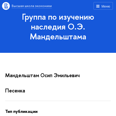
Высшая школа экономики
Меню
Группа по изучению
наследия О.Э.
Мандельштама
Мандельштам Осип Эмильевич
Песенка
Тип публикации