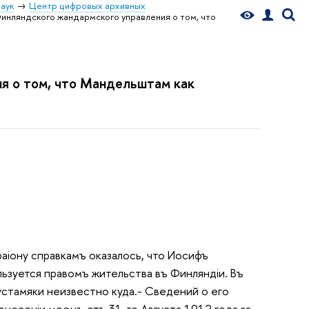
аук
Центр цифровых архивных
инляндского жандармского управления о том, что
я о том, что Мандельштам как
ioнy справкамъ оказалось, что Иосифъ
уется правомъ жительства въ Финляндiи. Въ
стамяки неизвестно куда.- Сведений о его
несенiи моемъ отъ 31-го Августа 1912 года за