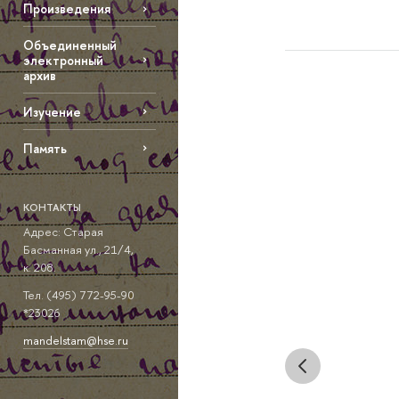
Произведения
Объединенный
электронный
архив
Изучение
Память
КОНТАКТЫ
Адрес: Старая
Басманная ул., 21/4,
к. 208.
Тел. (495) 772-95-90
*23026
mandelstam@hse.ru