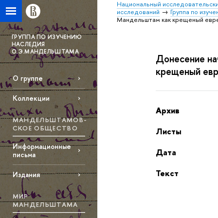
Национальный исследовательски
исследований
Группа по изуч
Мандельштам как крещеный евре
ГРУППА ПО ИЗУЧЕНИЮ
НАСЛЕДИЯ
О.Э.МАНДЕЛЬШТАМА
Донесение на
крещеный евр
О группе
Коллекции
Архив
МАНДЕЛЬШТАМОВ­
СКОЕ ОБЩЕСТВО
Листы
Информационные
Дата
письма
Текст
Издания
МИР
МАНДЕЛЬШТАМА