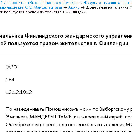
й университет «Высшая школа экономики»
Факультет гуманитарных н
ению наследия О.Э. Мандельштама
Архив
Донесение начальника Ф
й пользуется правом жительства в Финляндии
чальника Финляндского жандармского управлени
ей пользуется правом жительства в Финляндии
ГАРФ
184
12.12.1912
По наведеннымъ Помощникомъ моим по Выборгскому pa
Эмильевъ МАНДЕЛЬШТАМЪ, какъ крещеный еврей, польз
Октябре месяце сего года онъ выехалъ изъ селения Му
революцiонной деятельности, кроме упомянутыхъ въ до