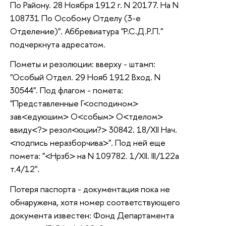
По Району. 28 Ноября 1912 г. N 20177. На N
108731 По Особому Отделу (3-е
Отделение)". Аббревиатура "Р.С.Д.Р.П."
подчеркнута адресатом.
Пометы и резолюции: вверху - штамп:
"Особый Отдел. 29 Нояб 1912 Вход. N
30544". Под флагом - помета:
"Представленные Г<осподином>
зав<едуюшим> О<собым> О<тделом>
ввиду<?> резол<юции?> 30842. 18/XII Нач.
<подпись неразборчива>". Под ней еще
помета: "<Нрзб> на N 109782. 1/XII. III/122а
т.4/12".
Потеря паспорта - документация пока не
обнаружена, хотя номер соответствующего
документа известен: Фонд Департамента