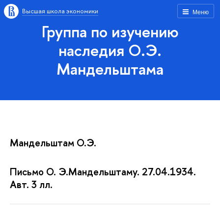
Высшая школа экономики
Меню
Группа по изучению
наследия О.Э.
Мандельштама
Мандельштам О.Э.
Письмо О. Э.Мандельштаму. 27.04.1934.
Авт. 3 лл.