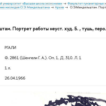
й университет «Высшая школа экономики»
Факультет гуманитарных н
ению наследия О.Э. Мандельштама
Архив
О.Э.Мандельштам. Портрет
ам. Портрет работы неуст. худ. Б. , тушь, перо.
РГАЛИ
Ф. 2861 (Шенгели Г. А.). Oп. 1. Д. 310. Л. 1
1 л.
26.04.1966