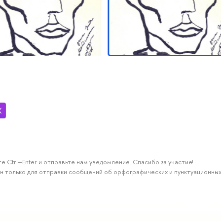
е Ctrl+Enter и отправьте нам уведомление. Спасибо за участие!
н только для отправки сообщений об орфографических и пунктуационных