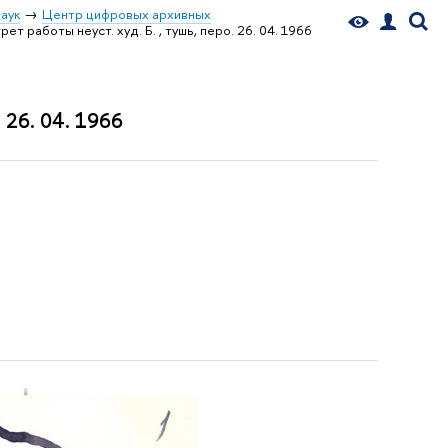
аук
Центр цифровых архивных
 работы неуст. худ. Б. , тушь, перо. 26. 04. 1966
 26. 04. 1966