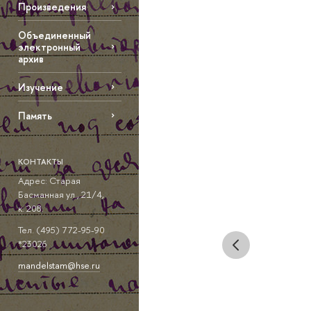
Произведения
Объединенный
электронный
архив
Изучение
Память
КОНТАКТЫ
Адрес: Старая
Басманная ул., 21/4,
к. 208.
Тел. (495) 772-95-90
*23026
mandelstam@hse.ru