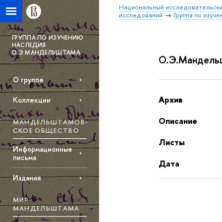
Национальный исследовательски
исследований
Группа по изуч
ГРУППА ПО ИЗУЧЕНИЮ
НАСЛЕДИЯ
О.Э.МАНДЕЛЬШТАМА
О.Э.Мандельшт
О группе
Архив
Коллекции
Описание
МАНДЕЛЬШТАМОВ­
СКОЕ ОБЩЕСТВО
Листы
Информационные
письма
Дата
Издания
МИР
МАНДЕЛЬШТАМА