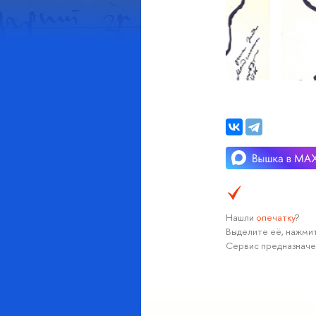
Нашли
опечатку
?
Выделите её, нажмит
Сервис предназначе