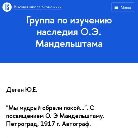
Высшая школа экономики
Меню
Группа по изучению
наследия О.Э.
Мандельштама
Деген Ю.Е.
"Мы мудрый обрели покой...". С
посвящением О. Э Мандельштаму.
Петроград, 1917 г. Автограф.