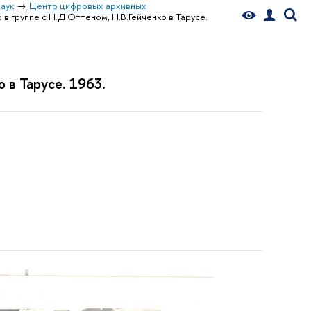
аук
Центр цифровых архивных
в группе с Н.Д.Оттеном, Н.В.Гейченко в Тарусе.
 в Тарусе. 1963.