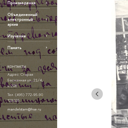
Произведения
Объединенный
электронный
архив
Изучение
Память
КОНТАКТЫ
Адрес: Старая
Басманная ул., 21/4,
к. 208.
Тел. (495) 772-95-90
*23026
mandelstam@hse.ru