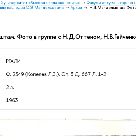
й университет «Высшая школа экономики»
Факультет гуманитарных н
ению наследия О.Э. Мандельштама
Архив
Н.Я. Мандельштам. Фото 
там. Фото в группе с Н.Д.Оттеном, Н.В.Гейченко
РГАЛИ
Ф. 2549 (Копелев Л.З.). Оп. 3 Д. 667 Л. 1-2
2 л.
1963