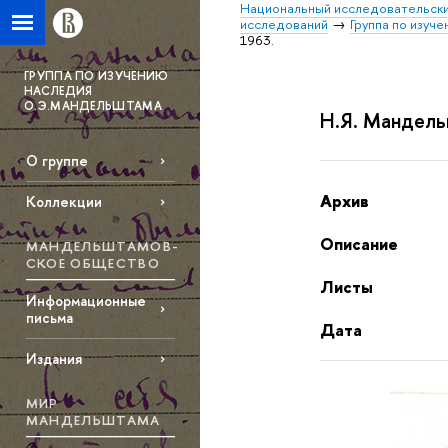
Национальный исследовательски
исследований
Группа по изуч
1963.
ГРУППА ПО ИЗУЧЕНИЮ
НАСЛЕДИЯ
О.Э.МАНДЕЛЬШТАМА
Н.Я. Мандельш
О группе
Архив
Коллекции
Описание
МАНДЕЛЬШТАМОВ­
СКОЕ ОБЩЕСТВО
Листы
Информационные
письма
Дата
Издания
МИР
МАНДЕЛЬШТАМА