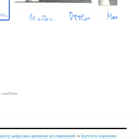
 ошибках.
Центр цифровых архивных исследований
→
Группа по изучению