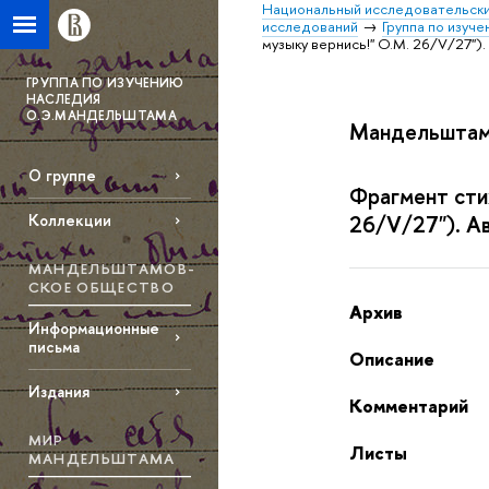
Национальный исследовательски
исследований
Группа по изуч
музыку вернись!" О.М. 26/V/27").
ГРУППА ПО ИЗУЧЕНИЮ
НАСЛЕДИЯ
О.Э.МАНДЕЛЬШТАМА
Мандельштам
О группе
Фрагмент стих
26/V/27"). Ав
Коллекции
МАНДЕЛЬШТАМОВ­
СКОЕ ОБЩЕСТВО
Архив
Информационные
письма
Описание
Издания
Комментарий
МИР
Листы
МАНДЕЛЬШТАМА