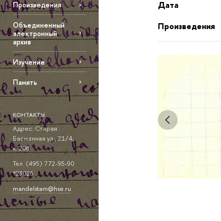
Дата
Произведения
Объединенный
Произведения
электронный
архив
Изучение
Память
КОНТАКТЫ
Адрес: Старая
Басманная ул., 21/4,
к. 208.
Тел. (495) 772-95-90
*23026
mandelstam@hse.ru