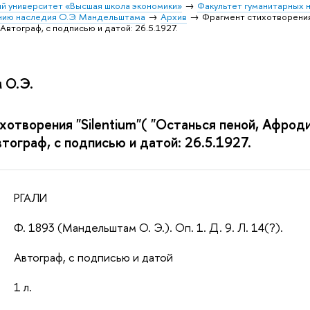
й университет «Высшая школа экономики»
Факультет гуманитарных н
ению наследия О.Э. Мандельштама
Архив
Фрагмент стихотворения "
 Автограф, с подписью и датой: 26.5.1927.
 О.Э.
отворения "Silentium"( "Останься пеной, Афродит
тограф, с подписью и датой: 26.5.1927.
РГАЛИ
Ф. 1893 (Мандельштам О. Э.). Оп. 1. Д. 9. Л. 14(?).
Автограф, с подписью и датой
1 л.