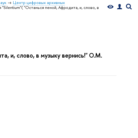
аук
Центр цифровых архивных
Silentium"( "Останься пеной, Афродита, и, слово, в
а, и, слово, в музыку вернись!" О.М.