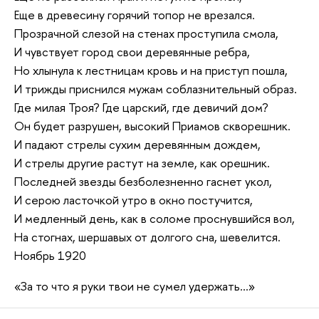
Еще в древесину горячий топор не врезался.
Прозрачной слезой на стенах проступила смола,
И чувствует город свои деревянные ребра,
Но хлынула к лестницам кровь и на приступ пошла,
И трижды приснился мужам соблазнительный образ.
Где милая Троя? Где царский, где девичий дом?
Он будет разрушен, высокий Приамов скворешник.
И падают стрелы сухим деревянным дождем,
И стрелы другие растут на земле, как орешник.
Последней звезды безболезненно гаснет укол,
И серою ласточкой утро в окно постучится,
И медленный день, как в соломе проснувшийся вол,
На стогнах, шершавых от долгого сна, шевелится.
Ноябрь 1920
«За то что я руки твои не сумел удержать...»