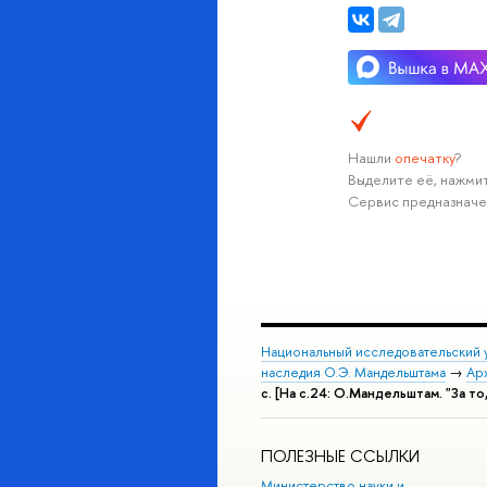
Нашли
опечатку
?
Выделите её, нажмит
Сервис предназначе
Национальный исследовательский 
наследия О.Э. Мандельштама
→
Ар
с. [На с.24: О.Мандельштам. "За то,
ПОЛЕЗНЫЕ ССЫЛКИ
Министерство науки и