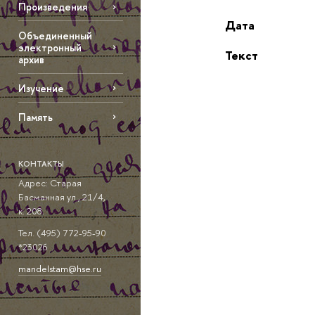
Произведения
Дата
Объединенный
электронный
Текст
архив
Изучение
Память
КОНТАКТЫ
Адрес: Старая
Басманная ул., 21/4,
к. 208.
Тел. (495) 772-95-90
*23026
mandelstam@hse.ru