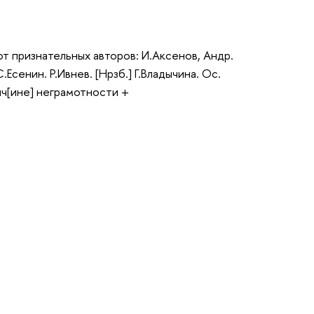
от признательных авторов: И.Аксенов, Андр.
Есенин. Р.Ивнев. [Нрзб.] Г.Владычина. Ос.
ич[ине] неграмотности +