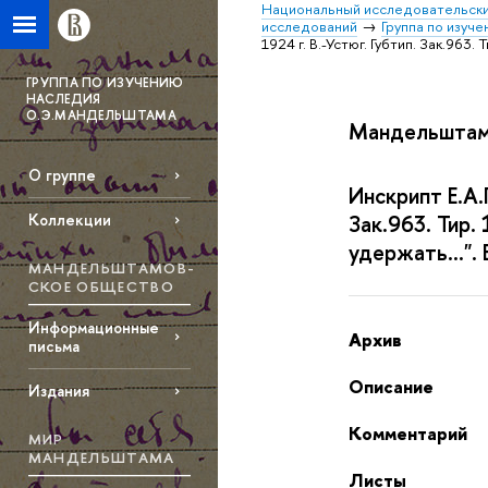
Национальный исследовательски
исследований
Группа по изуч
1924 г. В.-Устюг. Губтип. Зак.963. 
ГРУППА ПО ИЗУЧЕНИЮ
НАСЛЕДИЯ
О.Э.МАНДЕЛЬШТАМА
Мандельштам
О группе
Инскрипт Е.А.
Зак.963. Тир.
Коллекции
удержать...". 
МАНДЕЛЬШТАМОВ­
СКОЕ ОБЩЕСТВО
Информационные
Архив
письма
Описание
Издания
Комментарий
МИР
МАНДЕЛЬШТАМА
Листы