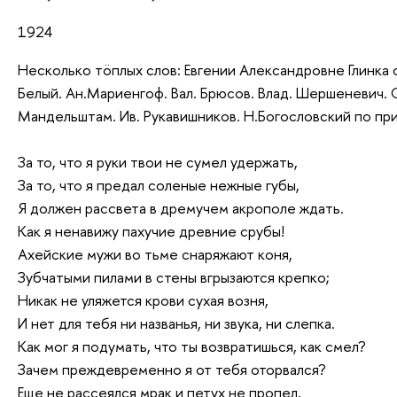
1924
Несколько тöплых слов: Евгении Александровне Глинка 
Белый. Ан.Мариенгоф. Вал. Брюсов. Влад. Шершеневич. С.
Мандельштам. Ив. Рукавишников. Н.Богословский по пр
За то, что я руки твои не сумел удержать,
За то, что я предал соленые нежные губы,
Я должен рассвета в дремучем акрополе ждать.
Как я ненавижу пахучие древние срубы!
Ахейские мужи во тьме снаряжают коня,
Зубчатыми пилами в стены вгрызаются крепко;
Никак не уляжется крови сухая возня,
И нет для тебя ни названья, ни звука, ни слепка.
Как мог я подумать, что ты возвратишься, как смел?
Зачем преждевременно я от тебя оторвался?
Еще не рассеялся мрак и петух не пропел,