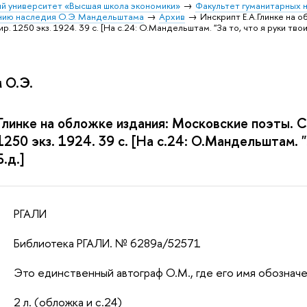
й университет «Высшая школа экономики»
Факультет гуманитарных н
ению наследия О.Э. Мандельштама
Архив
Инскрипт Е.А.Глинке на 
Тир. 1250 экз. 1924. 39 с. [На с.24: О.Мандельштам. "За то, что я руки твои
 О.Э.
Глинке на обложке издания: Московские поэты. Сб
 1250 экз. 1924. 39 с. [На с.24: О.Мандельштам. "
Б.д.]
РГАЛИ
Библиотека РГАЛИ. № 6289а/52571
Это единственный автограф О.М., где его имя обозначе
2 л. (обложка и с.24)