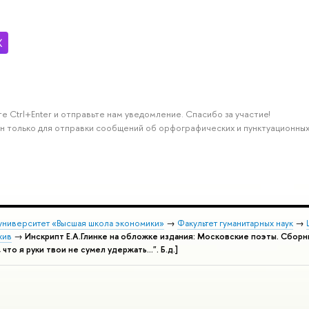
е Ctrl+Enter и отправьте нам уведомление. Спасибо за участие!
н только для отправки сообщений об орфографических и пунктуационных
университет «Высшая школа экономики»
→
Факультет гуманитарных наук
→
хив
→
Инскрипт Е.А.Глинке на обложке издания: Московские поэты. Сборник 
 что я руки твои не сумел удержать...". Б.д.]